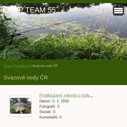
CARP TEAM 55
Úvod
»
Fotoalbum
»
Svazové vody ČR
Svazové vody ČR
Prodloužený víkend u vody...
Datum:
5. 1. 2016
Fotografií:
3
Složek:
0
Komentářů:
0