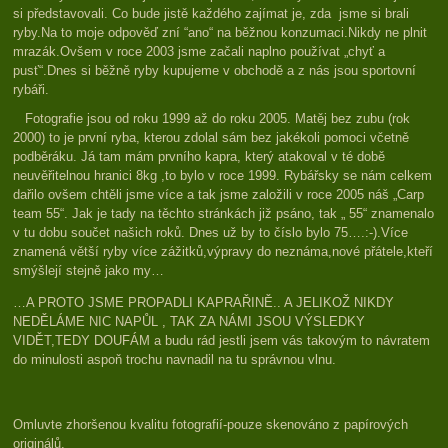
si představovali. Co bude jistě každého zajímat je, zda jsme si brali
ryby.Na to moje odpověď zní “ano“ na běžnou konzumaci.Nikdy ne plnit
mrazák.Ovšem v roce 2003 jsme začali naplno používat „chyť a
pusť“.Dnes si běžně ryby kupujeme v obchodě a z nás jsou sportovní
rybáři.
Fotografie jsou od roku 1999 až do roku 2005. Matěj bez zubu (rok
2000) to je první ryba, kterou zdolal sám bez jakékoli pomoci včetně
podběráku. Já tam mám prvního kapra, který atakoval v té době
neuvěřitelnou hranici 8kg ,to bylo v roce 1999. Rybářsky se nám celkem
dařilo ovšem chtěli jsme více a tak jsme založili v roce 2005 náš „Carp
team 55“. Jak je tady na těchto stránkách již psáno, tak „ 55“ znamenalo
v tu dobu součet našich roků. Dnes už by to číslo bylo 75….:-).Více
znamená větší ryby více zážitků,výpravy do neznáma,nové přátele,kteří
smýšlejí stejně jako my…
…A PROTO JSME PROPADLI KAPRAŘINĚ.. A JELIKOŽ NIKDY
NEDĚLÁME NIC NAPŮL , TAK ZA NÁMI JSOU VÝSLEDKY
VIDĚT,TEDY DOUFÁM a budu rád jestli jsem vás takovým to návratem
do minulosti aspoň trochu navnadil na tu správnou vlnu.
Omluvte zhoršenou kvalitu fotografií-pouze skenováno z papírových
originálů.