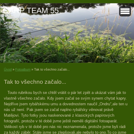
CARP TEAM 55
Úvod
»
Fotoalbum
»
Tak to všechno začalo...
Tak to všechno začalo...
Touto rubrikou bych se chtěl vrátit o pár let zpět a ukázat vám jak to
vlastně všechno začalo. Kdy jsem začal se svým synem chytat kapry.
Nejdříve jsem rybářskému umu a dovednostem naučil „Ondru“,ale ten u
nás už není. Pak jsem se začal naplno rybářsky věnovat právě
Matějovi. Tyto fotky jsou naskenované z klasických papírových
fotografií, protože v té době jsme ještě neměli digitální fotoaparát.
Velikost ryb v té době pro nás nic neznamenala, protože jsme byli rádi
za každý záběr. Stále jsme se zlepšovali,ale nebylo to ono.To co jsme